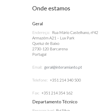
Onde estamos
Geral
Endereço:
Rua Mário Castelhano, nº42
Armazém A21 – Lux Park
Queluz de Baixo
2730-120 Barcarena
Portugal
Email:
geral@interamianto.pt
Telefone:
+351 214 340 500
Fax:
+351 214 354 162
Departamento Técnico
Responsável:
Rui Silva